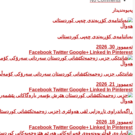
No Comments
پەیوەندیدار
هەواڵ
بەیاننامەی کۆڕبەندی چەپی کوردستانی
تەممووز 30, 2026
Facebook
Twitter
Google+
Linked In
Pinterest
هەواڵ
شاندێکی حزبی زەحمەتکێشانی کوردستان سەردانی سەرۆکی کۆمەڵی
تەممووز 21, 2026
Facebook
Twitter
Google+
Linked In
Pinterest
هەواڵ
ڕاگەیاندراوی ناڕەزایی لقی هەولێری (حزبی زەحمەتکێشانی کوردست
تەممووز 18, 2026
Facebook
Twitter
Google+
Linked In
Pinterest