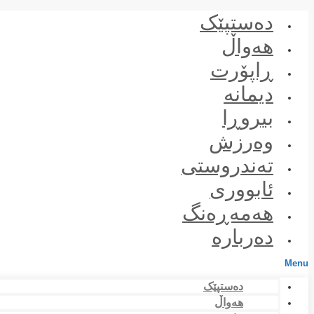
Skip
دەستپێک
to
content
هەواڵ
ڕاپۆرت
دیمانە
بیروڕا
وەرزش
تەندروستی
ئابووری
هەمەڕەنگ
دەربارە
Menu
دەستپێک
هەواڵ