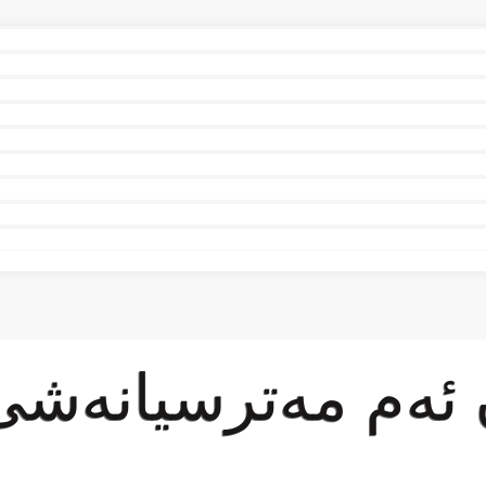
ن ئەم مەترسیانەشی