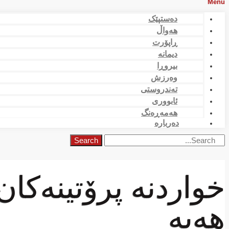
Menu
دەستپێک
هەواڵ
ڕاپۆرت
دیمانە
بیروڕا
وەرزش
تەندروستی
ئابووری
هەمەڕەنگ
دەربارە
Search
خواردنە پرۆتینەكا
هەیە