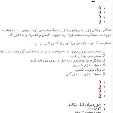
0
0
0
0
ئەگەر بڕێكی زۆر لە پڕۆتین بخۆین ئەوا مەترسی تووشبوون بە نەخۆشییە د
دووەمی شەكرە، دەبێتە هۆی زیادبوونی كێش و قەبزی و بەدخۆراكی.
مەترسیەكانی خواردنی بڕێكی زۆر لە پڕۆتین بزانن …
مەترسی تووشبوون بە نەخۆشیە درێژ خایەنەكانی گورچیلە زیاد دەك
مەترسی بۆ دڵ هەیە.
هۆكارە بۆ توشبوون بە جۆری دووەمی شەكرە.
دەبێتە هۆی قەبزی.
زیاد بوونی كێش.
دەبێتە هۆی بەدخۆراكی.
0
0
0
0
حوزه‌یران 13, 2023
6:37 am