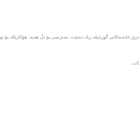
رێژ خایەنەكانی گورچیلە زیاد دەبێت، مەترسی بۆ دڵ هەیە، هۆكارێكە بۆ ت
ات.