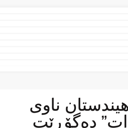
یندستان ناوی
رات” دەگۆڕێت