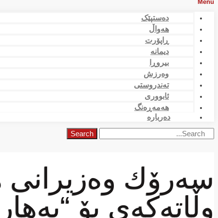
Menu
دەستپێک
هەواڵ
ڕاپۆرت
دیمانە
بیروڕا
وەرزش
تەندروستی
ئابووری
هەمەڕەنگ
دەربارە
Search
سەرۆك وەزیرانی ه
وڵاتەكەی بۆ “بەها