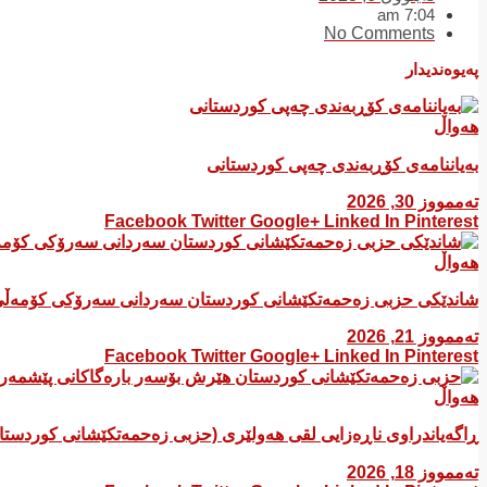
7:04 am
No Comments
پەیوەندیدار
هەواڵ
بەیاننامەی کۆڕبەندی چەپی کوردستانی
تەممووز 30, 2026
Facebook
Twitter
Google+
Linked In
Pinterest
هەواڵ
شاندێکی حزبی زەحمەتکێشانی کوردستان سەردانی سەرۆکی کۆمەڵی
تەممووز 21, 2026
Facebook
Twitter
Google+
Linked In
Pinterest
هەواڵ
ڕاگەیاندراوی ناڕەزایی لقی هەولێری (حزبی زەحمەتکێشانی کوردست
تەممووز 18, 2026