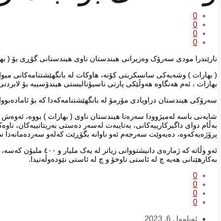
0
0
0
0
نارێندرا مودی سەرۆک وەزیرانی هیندستان ناوی هیندستانی گۆڕی بۆ ( به
بهارات ، ئەم هەنگاوە هەوڵێکی پارتی ناسیۆنالیستی هیندۆسییە بۆ لابردنی
سەرۆکی هیندستان دراوپادی مۆرمۆ لە بانگهێشتنامەکەدا کە بۆ ئامادەبووانی جی ٢٠ نێردراوە، بە “سەرۆکی بهارات” ناوزەد کراوە نەک “سەر
شایەنی باسە لەمیژوودا سەرەتا هیندستان ناوی ( بهارات ) بووە، ئەوەش
بەڵام دوای داگیرکارییەکانی، بەتایبەت لەسەر دەستی بەریتانییەکان، ناو
پرۆژەیەکەوە، دەیەوێت سەرجەم ئەو ناوانە بگۆڕێت کەلەو سەردەمانەدا سە
ئەو وڵاتە کە ژمارەی دا
بەکارهێنانی هەیە چ لە ئاستی ناوخۆ و چ لە ئاستی نێودەوڵەتیدا.
0
0
0
0
ئەیلوول 6, 2023