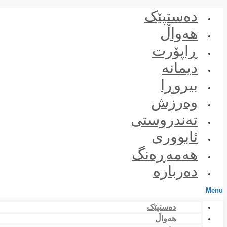
Skip
دەستپێک
to
content
هەواڵ
ڕاپۆرت
دیمانە
بیروڕا
وەرزش
تەندروستی
ئابووری
هەمەڕەنگ
دەربارە
Menu
دەستپێک
هەواڵ