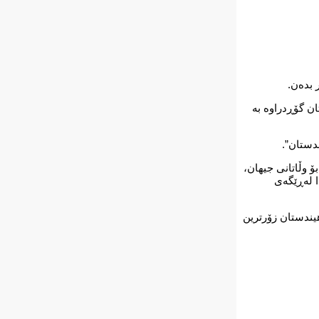
 بدەن.
پی جی 20ی ئەم هەفتەیەدا ناوی هیندستان گۆڕدراوە بە
 وڵاتانی جیهان،
ا لەڕێگەی
ڵام ناوی هیندستان زۆرترین