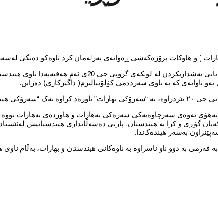
ارات ) و هاوکات پرۆژەکەشی ڕەوانەی پەرلەمان کرد تاوەکو دەنگی لەسەر
( بهارات ) وشەیەکی سانسکریتی کۆنە، هاوکات لە بانگهێشتنامەکانی میوانانی بەشداریکردن لە لوتکەی گرو
 ئەو ناوانەی کە بە ناوی سەردەمی کۆلۆنیالیزم( داگیرکاری) دەزانن.
ۆکی هیندستان”.
 بەهۆی ئەوەی سەرچاوەیەکی سەرەکی بەهارات و هاوردەی بەهارات بووە بۆ
ەکەیان گۆڕی و کرا بە هیندستان، پارتی دەسەڵاتداری هیندستانیش لەئێستاد
پێنراون بەسەر هیندەکاندا.
نیشتووانی زیاتر لە یەک ملیار و ٤٠٠ ملیۆن کەسە، بە فەرمی بە دوو ناو ناسراوە بە ناوەکانی هیندستان و بهارات، بە