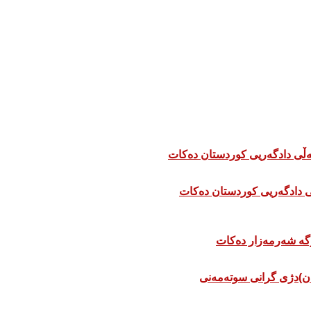
 دادگەریی کوردستان دەکات
ان)دژی گرانی سوتەمەنی