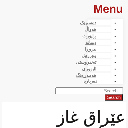
Menu
دەستپێک
هەواڵ
ڕاپۆرت
دیمانە
بیروڕا
وەرزش
تەندروستی
ئابووری
هەمەڕەنگ
دەربارە
Search
عێراق غاز