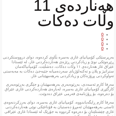
هەناردەی 11
وڵات دەكات
0
0
0
0
بەرپرسێکى كۆمپانیای غازی بەسرە بڵاوی كردەوە، دوای درووستكردنی
ڕێڕەوێكی نوێ و زیادكردنی ڕێژەی هەناردەكردنی غاز، لە ئێستادا
عێراق غاز هەناردەی ١١ وڵات دەكات، دەشڵێت، كۆمپانیاكەمان
ستراتیژ و پلان و تەكنەلۆژیای سەردەمیانە جێبەجێ دەکات بە مەبەستى
تەواوکردنى پڕۆژەكان و زیادكردنی بەرهەمهێنانی غاز.
مەرفا كازم ئەسەدی، بەڕێوەبەری بەرهەمهێنان و جێگری بەڕێوەبەری
كارگێڕی كۆمپانیای غازی بەسرە، لەبارەی هەناردەكردنی غازی عێراق
بۆ دەرەوە، بۆ ڕۆژنامەی فەرمی عێراق دەدوێت.
مەرفا كازم ڕایگەیاندووە، كۆمپانیای غازی بەسرە، دوای بەرزكردنەوەی
ئاستی بەرهەمهێنان ئەمڕۆ دەستیان بە قۆناغێكی نوێی هەناردەكردنی
غازی چێشتلێنان بۆ دەرەوە كردووە بە جۆرێک لە ئێستادا غازی عێراقی