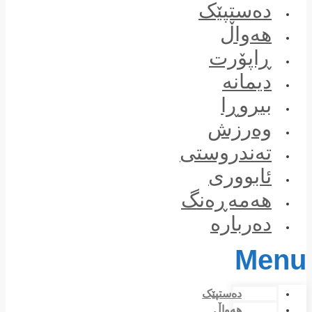
Skip
دەستپێک
to
content
هەواڵ
ڕاپۆرت
دیمانە
بیروڕا
وەرزش
تەندروستی
ئابووری
هەمەڕەنگ
دەربارە
Menu
دەستپێک
هەواڵ