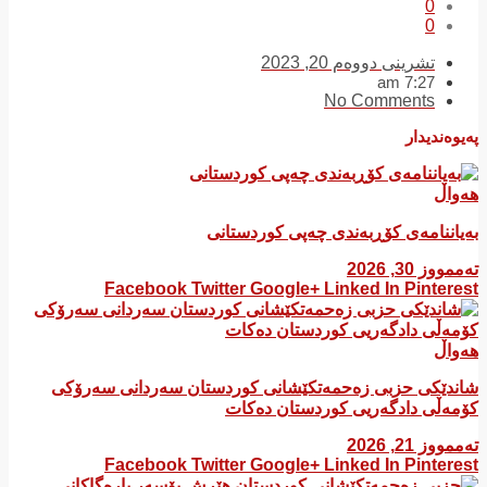
0
0
تشرینی دووەم 20, 2023
7:27 am
No Comments
پەیوەندیدار
هەواڵ
بەیاننامەی کۆڕبەندی چەپی کوردستانی
تەممووز 30, 2026
Facebook
Twitter
Google+
Linked In
Pinterest
هەواڵ
شاندێکی حزبی زەحمەتکێشانی کوردستان سەردانی سەرۆکی
کۆمەڵی دادگەریی کوردستان دەکات
تەممووز 21, 2026
Facebook
Twitter
Google+
Linked In
Pinterest