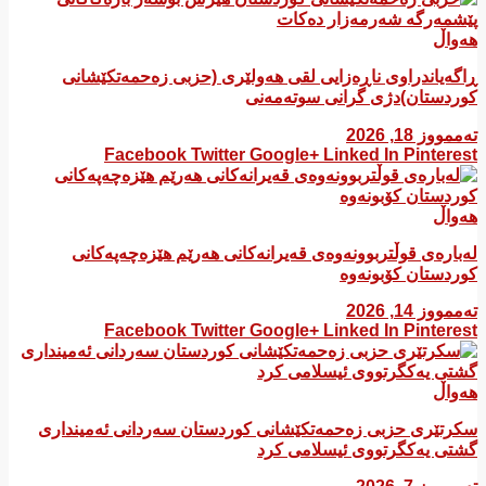
هەواڵ
ڕاگەیاندراوی ناڕەزایی لقی هەولێری (حزبی زەحمەتکێشانی
کوردستان)دژی گرانی سوتەمەنی
تەممووز 18, 2026
Facebook
Twitter
Google+
Linked In
Pinterest
هەواڵ
لەبارەی قوڵتربوونەوەی قەیرانەكانی هەرێم هێزەچەپەكانی
كوردستان كۆبونەوە
تەممووز 14, 2026
Facebook
Twitter
Google+
Linked In
Pinterest
هەواڵ
سکرتێری حزبی زەحمەتکێشانی کوردستان سەردانی ئەمینداری
گشتی یەکگرتووی ئیسلامی کرد