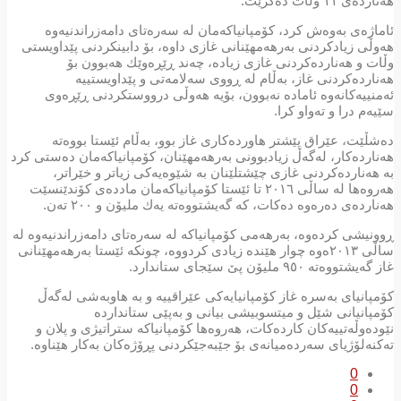
هەناردەی ١١ وڵات دەكرێت.
ئاماژەی بەوەش كرد، كۆمپانیاكەمان لە سەرەتای دامەزراندنیەوە
هەوڵی زیادكردنی بەرهەمهێنانی غازی داوە، بۆ دابینكردنی پێداویستی
وڵات و هەناردەكردنی غازی زیادە، چەند ڕێڕەوێك هەبوون بۆ
هەناردەكردنی غاز، بەڵام لە ڕووی سەلامەتی و پێداویستییە
ئەمنییەكانەوە ئامادە نەبوون، بۆیە هەوڵی درووستكردنی ڕێڕەوی
سێیەم درا و تەواو كرا.
دەشڵێت، عێراق پێشتر هاوردەكاری غاز بوو، بەڵام ئێستا بووەتە
هەناردەكار، لەگەڵ زیادبوونی بەرهەمهێنان، كۆمپانیاكەمان دەستی كرد
بە هەناردەكردنی غازی چێشتلێنان بە شێوەیەکى زیاتر و خێراتر،
هەروەها لە ساڵی ٢٠١٦ تا ئێستا كۆمپانیاكەمان ماددەی كۆندێنسێت
هەناردەی دەرەوە دەكات، كە گەیشتووەتە یەك ملیۆن و ٢٠٠ تەن.
ڕوونیشی كردەوە، بەرهەمی كۆمپانیاكە لە سەرەتای دامەزراندنیەوە لە
ساڵی ٢٠١٣ەوە چوار هێندە زیادی كردووە، چونكە ئێستا بەرهەمهێنانی
غاز گەیشتووەتە ٩٥٠ ملیۆن پێ سێجای ستاندارد.
كۆمپانیای بەسرە غاز كۆمپانیایەكی عێراقییە و بە هاوبەشی لەگەڵ
كۆمپانیانی شێل و میتسوبیشی بیانی و بەپێی ستانداردە
نێودەوڵەتییەكان كاردەكات، هەروەها كۆمپانیاكە ستراتیژی و پلان و
تەكنەلۆژیای سەردەمیانەی بۆ جێبەجێكردنی پڕۆژەكان بەكار هێناوە.
0
0