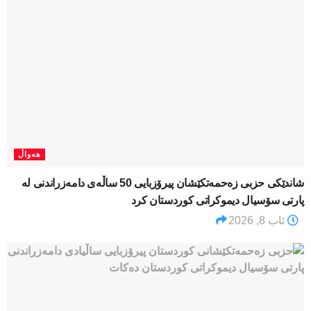
هەواڵ
شاندێکی حزبی زەحمەتکێشان پیرۆزبایی 50 ساڵەی دامەزراندنی لە
پارتی سۆسیال دیموکراتی کوردستان کرد
ئاب 8, 2026