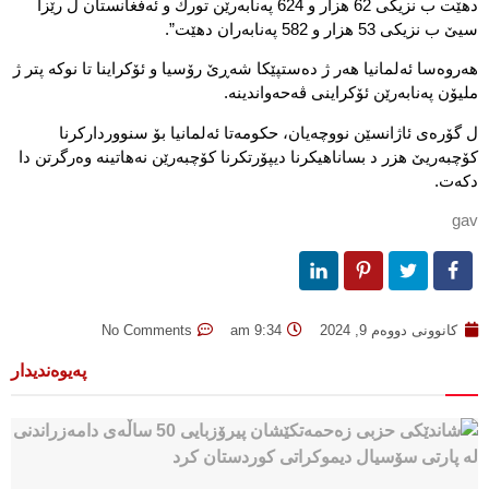
دهێت ب نزیكى 62 هزار و 624 په‌نابه‌رێن تورك و ئه‌فغانستان ل رێزا
سیێ ب نزیكى 53 هزار و 582 په‌نابه‌ران دهێت”.
هه‌روه‌سا ئه‌لمانیا هه‌ر ژ ده‌ستپێكا شه‌ڕێ رۆسیا و ئۆكراینا تا نوكه‌ پتر ژ
ملیۆن په‌نابه‌رێن ئۆكراینى ڤه‌حه‌واندینه‌.
ل گۆره‌ى ئاژانسێن نووچه‌یان، حكومه‌تا ئه‌لمانیا بۆ سنوورداركرنا
كۆچبه‌ریێ هزر د بساناهیكرنا دیپۆرتكرنا كۆچبه‌رێن نه‌هاتینه‌ وه‌رگرتن دا
دكه‌ت.
gav
کانوونی دووەم 9, 2024
9:34 am
No Comments
پەیوەندیدار