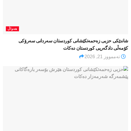
هەواڵ
شاندێکی حزبی زەحمەتکێشانی کوردستان سەردانی سەرۆکی
کۆمەڵی دادگەریی کوردستان دەکات
تەممووز 21, 2026