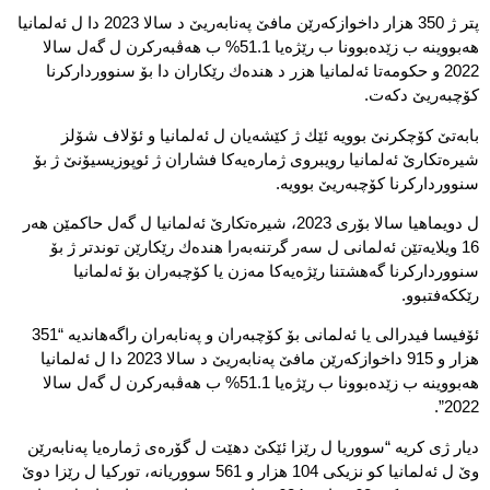
پتر ژ 350 هزار داخوازكه‌رێن مافێ په‌نابه‌ریێ د سالا 2023 دا ل ئه‌لمانیا
هه‌بووینه‌ ب زێده‌بوونا ب رێژه‌یا 51.1% ب هه‌ڤبه‌ركرن ل گه‌ل سالا
2022 و حكومه‌تا ئه‌لمانیا هزر د هنده‌ك رێكاران دا بۆ سنوورداركرنا
كۆچبه‌ریێ دكه‌ت.
بابه‌تێ كۆچكرنێ بوویه‌ ئێك ژ كێشه‌یان ل ئه‌لمانیا و ئۆلاف شۆلز
شیره‌تكارێ ئه‌لمانیا رویبروى ژماره‌یه‌كا فشاران ژ ئوپوزیسیۆنێ ژ بۆ
سنوورداركرنا كۆچبه‌ریێ بوویه‌.
ل دویماهیا سالا بۆرى 2023، شیره‌تكارێ ئه‌لمانیا ل گه‌ل حاكمێن هه‌ر
16 ویلایه‌تێن ئه‌لمانى ل سه‌ر گرتنه‌به‌را هنده‌ك رێكارێن توندتر ژ بۆ
سنوورداركرنا گه‌هشتنا رێژه‌یه‌كا مه‌زن یا كۆچبه‌ران بۆ ئه‌لمانیا
رێككه‌فتبوو.
ئۆفیسا فیدرالى یا ئه‌لمانى بۆ كۆچبه‌ران و په‌نابه‌ران راگه‌هاندیه‌ “351
هزار و 915 داخوازكه‌رێن مافێ په‌نابه‌ریێ د سالا 2023 دا ل ئه‌لمانیا
هه‌بووینه‌ ب زێده‌بوونا ب رێژه‌یا 51.1% ب هه‌ڤبه‌ركرن ل گه‌ل سالا
2022”.
ديار ژى كریه‌ “سووریا ل رێزا ئێكێ دهێت ل گۆره‌ى ژماره‌یا په‌نابه‌رێن
وێ ل ئه‌لمانیا كو نزیكى 104 هزار و 561 سووریانه‌، توركیا ل رێزا دوێ