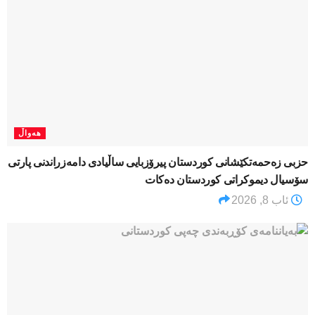
هەواڵ
​حزبی زەحمەتکێشانی کوردستان پیرۆزبایی ساڵیادی دامەزراندنی پارتی
سۆسیال دیموکراتی کوردستان دەکات
ئاب 8, 2026