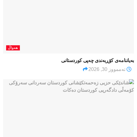
هەواڵ
بەیاننامەی کۆڕبەندی چەپی کوردستانی
تەممووز 30, 2026