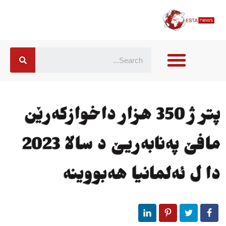
پتر ژ 350 هزار داخوازكه‌رێن
مافێ په‌نابه‌ریێ د سالا 2023
دا ل ئه‌لمانیا هه‌بووینه‌