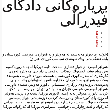
بڕیارەکانی دادگای
فیدڕاڵی
0
0
0
0
(خوێنەری بەرێز مەبەستم لە هەولێر واتە قەوارەی هەرێمی كوردستان و
پایتەختەكەیەتی وەك ناوەندی سیاسی كوردی عێراق).
هەولێر لەبەردەم چوار فشاری سەخت دایە، توركیا لەچەند روویەكەوە
بەردەوام فشار لەهەولێر دەكات، یەكەمیان دابڕینی هەولێرە لەوەی
كاریگەری لەسەر باكوری كوردستان هەبێت، دووەم دابڕینی پەیوەندی
پەكەكەو هەولێرو بە شەڕدان و ئاژاوە نانەوە لەنێوانیان واتە نەبونی
پەیوەندی بزوتنەوەی رزگاری نیشتمانی باكورو هەولێر. سێیەم دابڕینی
هەولێر لەبەرەی شیعەی عێراق و دەوڵەتی ئێران. چوارەم بە پاشكۆ
كردنی ئابوری هەولێر لەبەرامبەر ئابوری توركیا. پێنجەم دابڕینی هەولێر
لە رۆژئاوای كوردستان و دروست كردنی دوژمنایەتی نێوان پەیەدەو
یەپەگەو هەولێر. شەشەم فشاركردن لەهەولێر سەبارەت بە ئیدارەدانی
كەركوك و لەبەرچاوگرتنی خواستی ستراتیژی توركیا لە كەركوك. توركیا