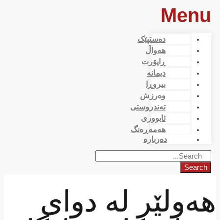
Menu
دەستپێک
هەواڵ
ڕاپۆرت
دیمانە
بیروڕا
وەرزش
تەندروستی
ئابووری
هەمەڕەنگ
دەربارە
Search
هەولێر لە دوای