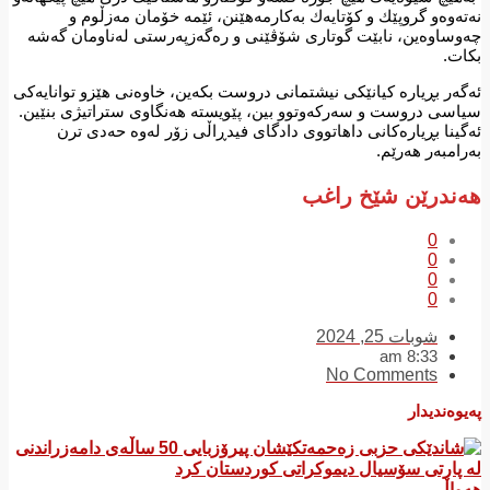
نەتەوەو گروپێك و كۆتایەك بەكارمەهێنن، ئێمە خۆمان مەزڵوم و
چەوساوەین، نابێت گوتاری شۆڤێنی و رەگەزپەرستی لەناومان گەشە
بكات.
ئەگەر بڕیارە كیانێكی نیشتمانی دروست بكەین، خاوەنی هێزو توانایەكی
سیاسی دروست و سەركەوتوو بین، پێویستە هەنگاوی ستراتیژی بنێین.
ئەگینا بڕیارەكانی داهاتووی دادگای فیدڕاڵی زۆر لەوە حەدی ترن
بەرامبەر هەرێم.
هەندرێن شێخ راغب
0
0
0
0
شوبات 25, 2024
8:33 am
No Comments
پەیوەندیدار
هەواڵ