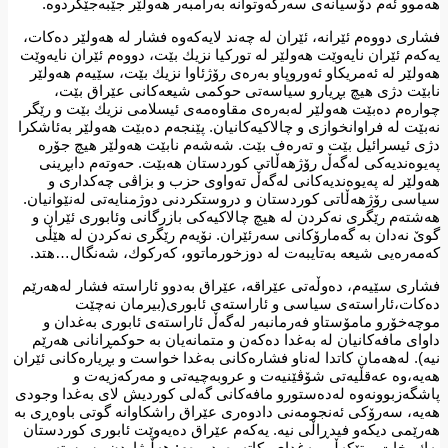
هەموو ئەم دۆسیانەی سەركەوتوانە بەرامبەر هەولێر جێبەجێكردوە.
فشاری دووەم ئێرانە، ئێران لە چەند لایەكەوە فشار لە هەولێر دەكات،
یەكەم ئێران نایەوێت هەولێر لە توركیا نزیك بێت، دووەم ئێران نایەوێت
هەولێر لە ئەمریكاو ئەوروپاو بەرەی رۆژئاوا نزیك بێت، سێیەم هەولێر
نابێت دژی هیچ بڕیارو سیاسەتی حوكمی شیعەكانی عێراق بێت،
چوارەم دەبێت هەولێر لەبەرەی مقاوەمەی ئیسلامی نزیك بێت و رێگر
نەبێت لە فراوانخوازی و چالاكیەكانیان. پێنجەم دەبێت هەولێر بەئاشكرا
دژی ئیسرائیل بێت و تەرەف بێت. شەشەم نابێت هەولێر هیچ جۆرە
پەیوەندیەكی لەگەڵ رۆژهەڵاتی كوردستان هەبێت. حەوتەم دابڕینی
هەولێر لە پەیوەندیەكانی لەگەڵ تەواوی حزب و بزاڤی چەكداری و
سیاسی رۆژهەڵاتی كوردستان و دروستكردنی دوژمنایەتی لەنێوانیان.
هەشتەم رێگری نەكردن لە هیچ چالاكیەكی بازرگانی وئابوری ئێران و
گوێ نەدان بە گەمارۆكانی سەرئێران. نۆیەم رێگری نەكردن لە هێڵی
كەمەرەیی شیعە بەتایبەت لە دوزخورماتوو، كەركوك، شەنگال…هتد.
فشاری سێیەم، دەوڵەتی عێراقە، عێراق بەدوو ئاراستە فشار لەهەرێم
دەكات،ئاراستەی سیاسی و ئاراستەی ئابوری(بیرمان نەچێت
موچەخۆرو مامۆستاو فەرمانبەر لەگەڵ ئاراستەی ئابوری بەغدان و
داوای مافەكانیان لە بەغدا دەكەن و متمانەیان بە حوكمڕانانی هەرێم
نیە). لەهەمان كاتدا لەناو فشارەكانی بەغدا خواست و بڕیارەكانی ئێران
هەیە،وە عەقڵیەتی شۆڤێنیەت و عروبەچیەتی و مەركەزیەت و
پاشگەزبوونەوە لەدەستورو مافەكانی گەلی كوردیش لای بەغدا وجودی
هەیە، سەرۆكی ئەنجومەنی دادوەری عێراق راشكاوانە گوتی باوەڕی بە
هەرێمی دیكەو فیدڕاڵی نیە. یەكەم عێراق دەیەوێت ئابوری كوردستان
پەك بخات و تێكەڵی بەغدای بكاتەوە. دووەم: هەڵبژاردن وسیستەمی