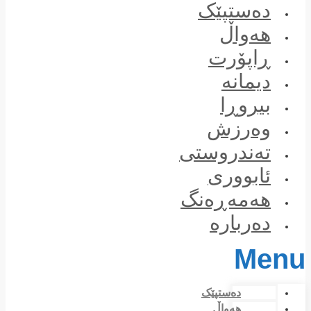
Skip
دەستپێک
to
content
هەواڵ
ڕاپۆرت
دیمانە
بیروڕا
وەرزش
تەندروستی
ئابووری
هەمەڕەنگ
دەربارە
Menu
دەستپێک
هەواڵ