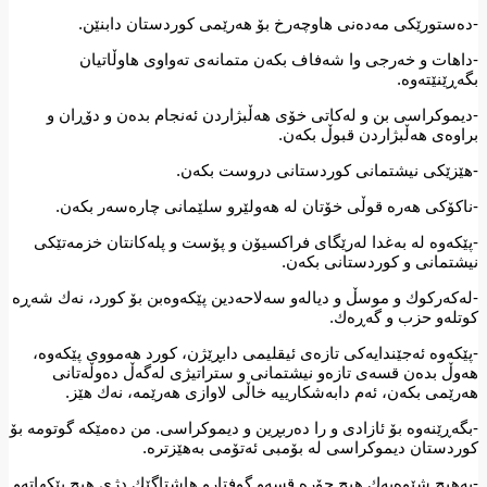
-دەستورێكی مەدەنی هاوچەرخ بۆ هەرێمی كوردستان دابنێن.
-داهات و خەرجی وا شەفاف بكەن متمانەی تەواوی هاوڵاتیان
بگەڕێنێتەوە.
-دیموكراسی بن و لەكاتی خۆی هەڵبژاردن ئەنجام بدەن و دۆڕان و
براوەی هەڵبژاردن قبوڵ بكەن.
-هێزێكی نیشتمانی كوردستانی دروست بكەن.
-ناكۆكی هەرە قوڵی خۆتان لە هەولێرو سلێمانی چارەسەر بكەن.
-پێكەوە لە بەغدا لەرێگای فراكسیۆن و پۆست و پلەكانتان خزمەتێكی
نیشتمانی و كوردستانی بكەن.
-لەكەركوك و موسڵ و دیالەو سەلاحەدین پێكەوەبن بۆ كورد، نەك شەڕە
كوتلەو حزب و گەڕەك.
-پێكەوە ئەجێندایەكی تازەی ئیقلیمی دابڕێژن، كورد هەمووی پێكەوە،
هەوڵ بدەن قسەی تازەو نیشتمانی و ستراتیژی لەگەڵ دەوڵەتانی
هەرێمی بكەن، ئەم دابەشكارییە خاڵی لاوازی هەرێمە، نەك هێز.
-بگەڕێنەوە بۆ ئازادی و را دەربڕین و دیموكراسی. من دەمێكە گوتومە بۆ
كوردستان دیموكراسی لە بۆمبی ئەتۆمی بەهێزترە.
-بەهیچ شێوەیەك هیچ جۆرە قسەو گوفتارو هاشتاگێك دژی هیچ پێكهاتەو