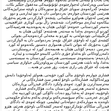
سیاسی وپەرلەمان لەچوارچێوەی ئۆتۆنۆمیەكی مەعقول جێگیر بكات.
سێیەم: گەڕانەوەی سوپای عێراق بۆ سنورەكان و ناوچە ستراتیژیەكانی
هەرێمی كوردستان.چوارەم: بەردەوامی دان بە دوو ئیدارەیی و دوو
هەرێمی لەنێوان هەولێرو سلێمانی. پێنجەم: لاوازكردنی هەرێم بەجۆرێك
بیكاتەوە ئیدارەی موحافەزات. شەشەم: زاڵ بونی گوتاری عێراقچیەتی
بەسەر كوردستانی. حەوتەم: كۆتایی هێنان بە پەیوەندییە هەرێمیەكانی
كوردو كردنەوەی بەغدا بە سەنتەر. هەشتەم: كۆتایی هێنان بە
گرنگیپێدانی نێودەوڵەتی بە كوردو بە محەلی كردنەوەیەكی بچوكی
كێشەی كورد لە ناوخۆی عێراق. نۆیەم: بەردەوامی دان بە لاوازكردنی
كورد بەجۆرێك كە بتوانن ئاسان هەمواری دەستور بكەنەوەو لە كورد
نەترسن. دەیەم: كۆتایی هێنان بە هەیمەنەی كورد لە دروستكردنی
دامەزراوەكانی ناو بەغداو جۆری دانانی كابینەو حكومەت و ئیدارە.
یازدەیەم: بەستنەوەی سیستەمی هەرێمی كوردستان بە سیستەمی
بەغدا، واتە نابێت هەرێمی كوردستان بیروباوەڕێكی جیاوازی سیاسی
هەبێت كە عێراق پێی رازی نەبێت. زۆر شتی تر هەیە…
فشاری چوارەم ناوخۆی ماڵی كورد خۆیەتی..هەولێر لەناوخۆیدا دابەش
وپڕلەناكۆكیە. فشارەكانی ناوخۆ لەهەر سێ فشارەكانی تر
مەترسیدارترن بۆ كورد. ئەوەی وایكرد دادگای فیدڕاڵی بڕیارەكان
بەمجۆرە لەسەر هەرێمی كوردستان بدات، هۆكارەكەی فشاری
ناوخۆییە، ئەوەی لە بەغدا روو دەدات ناكۆكی كوردی-كوردییە نەك
كوردی عەرەبی، بەڵام سپۆنسەرەكەو براوەی یەكەم بەغداو حكومەتی
ناوەندە بە موبارەكەی دەوڵەتانی ئیقلیمی. چونكە ئەوەی لە دادگای
فیدڕاڵی سكاڵای تۆماركردووە لەسەر كێشەكانی ناوخۆی هەرێم، هێزو
لایەن و كەسایەتیە كوردەكانی ناوخۆی هەرێمی كوردستانن. كە كورسی