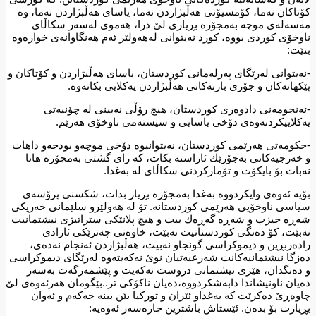
كۆتاكان نەما، كۆمسیۆنی هەڵبژاردن نەما، یاسای هەڵبژاردن نەما، وە
مەسەلەی موچە بەمجۆرە بڕیاری لێ درا، هەموی لەسەر سكاڵای
ناوخۆی كوردی بووە، كورد نەیتوانی لەهەولێر ئەم هەنگاوانەی خوارەوە
بنێت:
-نەیتوانی لەرێگای پەرلەمانی كوردستان، یاسای هەڵبژاردن و كۆتاكان و
پێكهاتەكان و جۆری بازنەكانی هەڵبژاردن یەكلایی بكاتەوە.
-ئەنجومەنی دادوەری كوردستان، هیچ رۆڵی نەبینی لە چۆنیەتی
یەكلاییكردنەوەی دۆخی یاسایی و سیستەمی ناوخۆی هەرێم.
-حكومەتی هەرێمی كوردستان، نەیتوانیوە دۆخی موچەو بودجەو داهات
و خەرجیەكانی بەجۆرێك ئاراستە بكات، كە رای گشتی بەمجۆرە هانا
نەبات بۆ بایكۆت و تۆماركردنی سكاڵای لە بەغدا.
بۆیە ئەوەی وایكردووە بەغدا بەمجۆرە بڕیار بدات، شكستی پرۆسەی
سیاسی ناوخۆیی هەرێمی كوردستانە. تۆ لە هەولێرو سلێمانی خەریكی
شەڕە حیزب و شەڕە گەڕەك بیت و هیچ پلانێكی ستراتیژی نیشتمانیت
نەبێت، كۆ دەنگی كوردستانیت نەبێت، خاوەنی چەترێكی ئازادی
رادەربڕین و دیموكراسی گونجاو نەبیت، هەڵبژاردن ئەنجام نەدەی،
دەزگا نیشتمانیەكانت شەرعیەتیان نوێ نەكەیتەوە لەرێگای دیموكراسی
و دەنگدان، هێزی نیشتمانی دروست نەكەیت و پێشمەرگەت بەسەر
دەیان ناونیشاندا دابەشكردووە،دەیان ناكۆكی تر..بێگومان هەرئەوەی لێ
چاوەڕێ دەكرێت كە بەغداو ئێران و توركیا بێن ببنە حەكەم و ئەوان
بڕیارت بۆ بدەن. ئێستاش باشترین چارەسەر ئەوەیە: