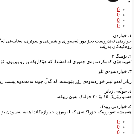
0
0
0
0
١. خواردن
خواردنی تەندروست بخۆ دور لەچەوری و شیرینی و سوێری، بەتایبەتی لەگە
روەکیەکان بدرێت.
٢. ئۆمیگا ٣
ئەبێتەھۆی کەمکردنەوەی چەوری لە لەشدا. کە ھۆکارێکە بۆ زو پیربون، ئۆمیگا ٣ لەخواردنی ماسیدا دەست دە
٣. خواردنەوەی ئاو
زیاتر لەدو لیتر خواردنەوەی زۆر پێویستە، لە گەڵ چونە تەمەنەوە پێست ز
٤. جوڵەی زیاتر
ھەمو رۆژێک ١٥ بۆ ٢٠ خولەک بەپێ رێبکە.
٥. خواردنی روەک
ھەمیشە ئەو روەکە خۆراکانەی کە لەوەرزە جیاوازەکاندا ھەیە بەسودن بۆ
0
0
0