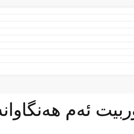
ربیت ئەم ھەنگاوانە