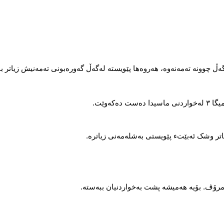
ڵ چوونە تەمەنەوە، ھەروەھا پێویستە لەگەڵ گەورەبونی تەمەنیش زیاتر با
کەوێت.
یاتر وشک ئەبێتء پێویستی بەشلەمەنی زیاترە.
 مرۆڤ. بۆیە ھەمیشە پشت بەخواردنیان ببەستە.