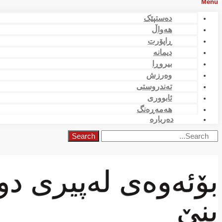
Menu
دەستپێک
هەواڵ
ڕاپۆرت
دیمانە
بیروڕا
وەرزش
تەندروستی
ئابووری
هەمەڕەنگ
دەربارە
Search
بۆئەوەی لەپیری دو
بنێ