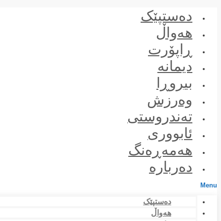
Skip
دەستپێک
to
content
هەواڵ
ڕاپۆرت
دیمانە
بیروڕا
وەرزش
تەندروستی
ئابووری
هەمەڕەنگ
دەربارە
Menu
دەستپێک
هەواڵ