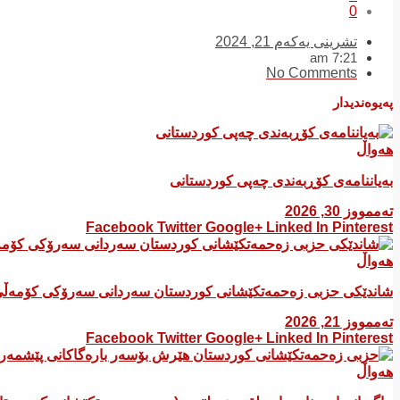
0
تشرینی یەکەم 21, 2024
7:21 am
No Comments
پەیوەندیدار
هەواڵ
بەیاننامەی کۆڕبەندی چەپی کوردستانی
تەممووز 30, 2026
Facebook
Twitter
Google+
Linked In
Pinterest
هەواڵ
شاندێکی حزبی زەحمەتکێشانی کوردستان سەردانی سەرۆکی کۆمەڵی
تەممووز 21, 2026
Facebook
Twitter
Google+
Linked In
Pinterest
هەواڵ