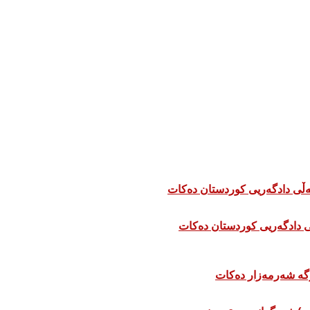
 دادگەریی کوردستان دەکات