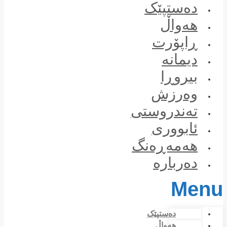
Skip
دەستپێک
to
content
هەواڵ
ڕاپۆرت
دیمانە
بیروڕا
وەرزش
تەندروستی
ئابووری
هەمەڕەنگ
دەربارە
Menu
دەستپێک
هەواڵ