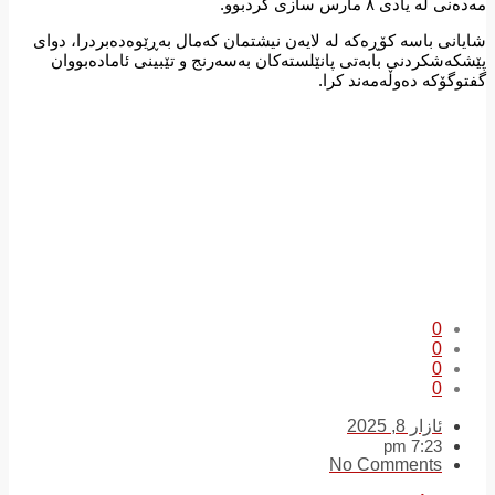
مەدەنی لە یادی ٨ مارس سازی کردبوو.
شایانی باسە کۆڕەکە لە لایەن نیشتمان کەمال بەڕێوەدەبردرا، دوای
پێشکەشکردنی بابەتی پانێلستەکان بەسەرنج و تێبینی ئامادەبووان
گفتوگۆکە دەوڵەمەند کرا.
0
0
0
0
ئازار 8, 2025
7:23 pm
No Comments