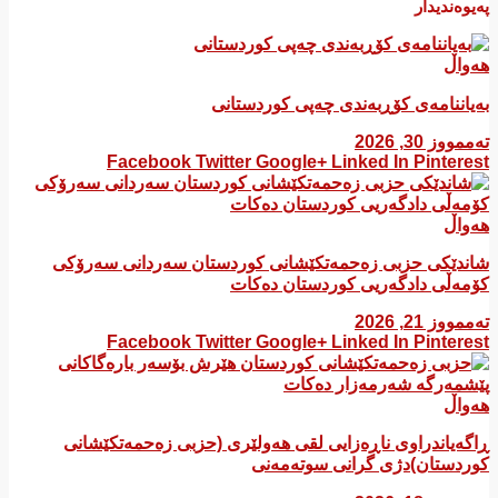
پەیوەندیدار
هەواڵ
بەیاننامەی کۆڕبەندی چەپی کوردستانی
تەممووز 30, 2026
Facebook
Twitter
Google+
Linked In
Pinterest
هەواڵ
شاندێکی حزبی زەحمەتکێشانی کوردستان سەردانی سەرۆکی
کۆمەڵی دادگەریی کوردستان دەکات
تەممووز 21, 2026
Facebook
Twitter
Google+
Linked In
Pinterest
هەواڵ
ڕاگەیاندراوی ناڕەزایی لقی هەولێری (حزبی زەحمەتکێشانی
کوردستان)دژی گرانی سوتەمەنی