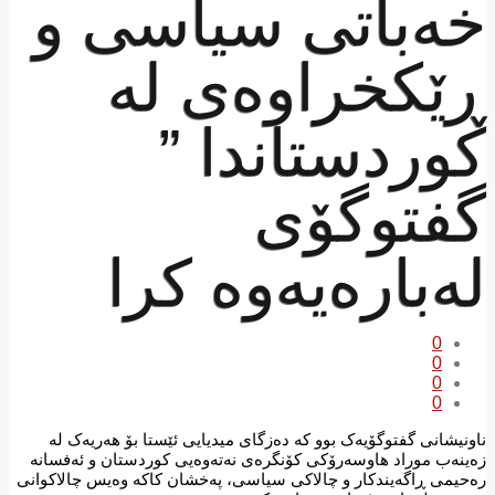
خەباتی سیاسی و
ڕێکخراوەی لە
کوردستاندا ”
گفتوگۆی
لەبارەیەوە کرا
0
0
0
0
ناونیشانی گفتوگۆیەک بوو کە دەزگای میدیایی ئێستا بۆ هەریەک لە
زەینەب موراد هاوسەرۆکی کۆنگرەی نەتەوەیی کوردستان و ئەفسانە
رەحیمی ڕاگەیندکار و چالاکی سیاسی، پەخشان کاکە وەیس چالاکوانی