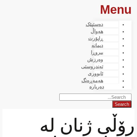
Menu
دەستپێک
هەواڵ
ڕاپۆرت
دیمانە
بیروڕا
وەرزش
تەندروستی
ئابووری
هەمەڕەنگ
دەربارە
Search
رۆڵی ژنان لە