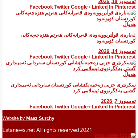
تەممووز 18, 2026
Facebook
Twitter
Google+
Linked In
Pinterest
هەواڵ
لەبارەی قوڵتربوونەوەی قەیرانەكانی هەرێم هێزەچەپەكانی
كوردستان كۆبونەوە
تەممووز 14, 2026
Facebook
Twitter
Google+
Linked In
Pinterest
هەواڵ
سکرتێری حزبی زەحمەتکێشانی کوردستان سەردانی ئەمینداری
گشتی یەکگرتووی ئیسلامی کرد
تەممووز 7, 2026
Facebook
Twitter
Google+
Linked In
Pinterest
Website by
Maaz Surchy
Estanews.net All rights reserved 2021