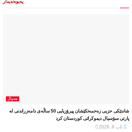
پەیوەندیدار
هەواڵ
شاندێکی حزبی زەحمەتکێشان پیرۆزبایی 50 ساڵەی دامەزراندنی لە
پارتی سۆسیال دیموکراتی کوردستان کرد
ئاب 8, 2026