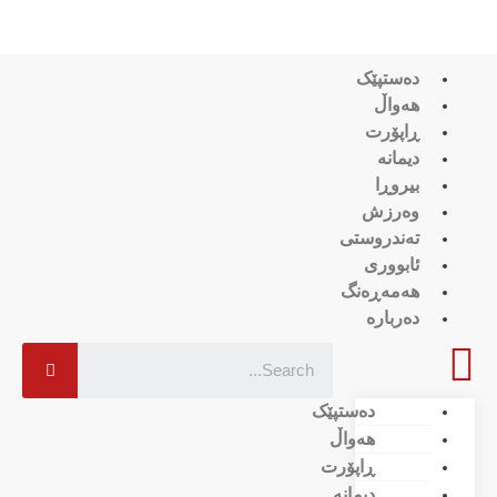
دەستپێک
هەواڵ
ڕاپۆرت
دیمانە
بیروڕا
وەرزش
تەندروستی
ئابووری
هەمەڕەنگ
دەربارە
دەستپێک
هەواڵ
ڕاپۆرت
دیمانە