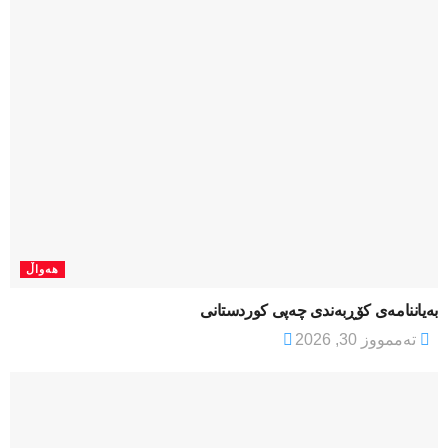
هەواڵ
بەیاننامەی کۆڕبەندی چەپی کوردستانی
تەممووز 30, 2026