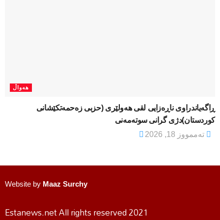
هەواڵ
ڕاگەیاندراوی ناڕەزایی لقی هەولێری (حزبی زەحمەتکێشانی
کوردستان)دژی گرانی سوتەمەنی
تەممووز 18, 2026
Website by
Maaz Surchy
Estanews.net All rights reserved 2021