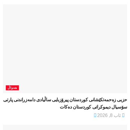
هەواڵ
​حزبی زەحمەتکێشانی کوردستان پیرۆزبایی ساڵیادی دامەزراندنی پارتی
سۆسیال دیموکراتی کوردستان دەکات
ئاب 8, 2026