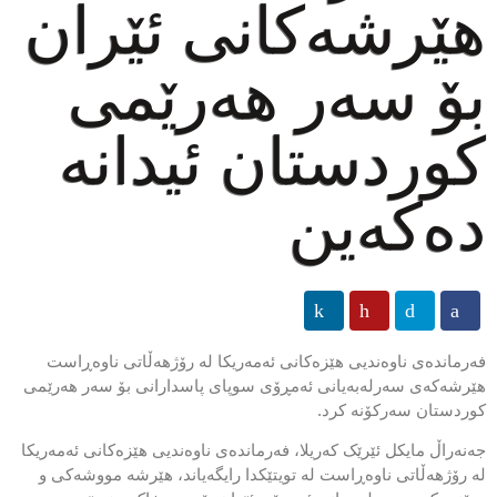
هێرشەکانی ئێران
بۆ سەر هەرێمی
کوردستان ئیدانە
دەکەین
فەرماندەی ناوەندیی هێزەکانی ئەمەریکا لە رۆژهەڵاتی ناوەڕاست
هێرشەکەی سەرلەبەیانی ئەمڕۆی سوپای پاسدارانی بۆ سەر هەرێمی
کوردستان سەرکۆنە کرد.
جەنەراڵ مایکل ئێرێک کەریلا، فەرماندەی ناوەندیی هێزەکانی ئەمەریکا
لە رۆژهەڵاتی ناوەڕاست لە تویتێکدا رایگەیاند، هێرشە مووشەکی و