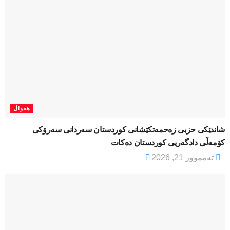
هەواڵ
شاندێکی حزبی زەحمەتکێشانی کوردستان سەردانی سەرۆکی
کۆمەڵی دادگەریی کوردستان دەکات
تەممووز 21, 2026