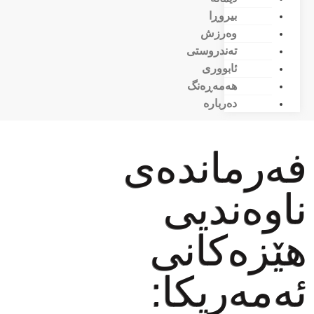
بیروڕا
وەرزش
تەندروستی
ئابووری
هەمەڕەنگ
دەربارە
فەرماندەی
ناوەندیی
هێزەکانی
ئەمەریکا: