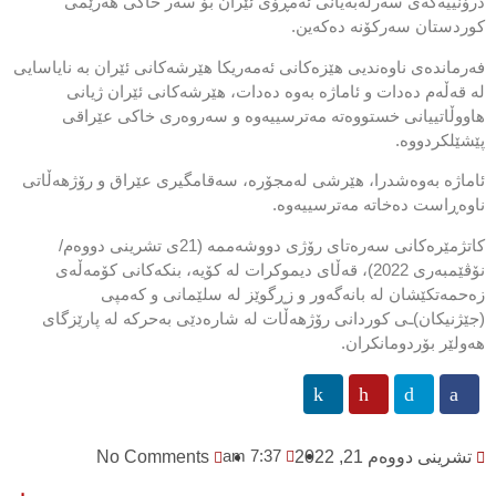
درۆنییەکەی سەرلەبەیانی ئەمڕۆی ئێران بۆ سەر خاکی هەرێمی
کوردستان سەرکۆنە دەکەین.
فەرماندەی ناوەندیی هێزەکانی ئەمەریکا هێرشەکانی ئێران بە نایاسایی
لە قەڵەم دەدات و ئاماژە بەوە دەدات، هێرشەکانی ئێران ژیانی
هاووڵاتییانی خستووەتە مەترسییەوە و سەروەری خاکی عێراقی
پێشێلکردووە.
ئاماژە بەوەشدرا، هێرشی لەمجۆرە، سەقامگیری عێراق و رۆژهەڵاتی
ناوەڕاست دەخاتە مەترسییەوە.
كاتژمێره‌كانی سه‌ره‌تای رۆژی دووشه‌ممه‌ (21ی تشرینی دووه‌م/
نۆڤێمبه‌ری 2022)، قه‌ڵای دیموكرات له‌ كۆیه‌، بنكەكانی كۆمەڵەی
زەحمەتكێشان لە بانەگەور و زڕگوێز له‌ سلێمانی و كه‌مپی
(جێژنیکان)ـی كوردانی رۆژهه‌ڵات له‌ شاره‌دێی به‌حركه‌ له‌ پارێزگای
هه‌ولێر بۆردومانكران.
7:37 am
تشرینی دووەم 21, 2022
No Comments